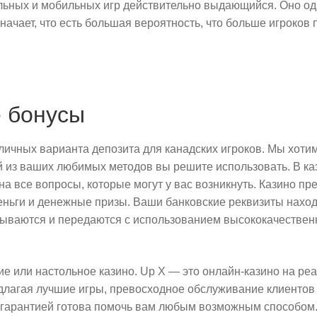
тольных и мобильных игр действительно выдающийся. Оно од
начает, что есть большая вероятность, что больше игроков 
е бонусы
ичных варианта депозита для канадских игроков. Мы хотим
ой из ваших любимых методов вы решите использовать. В ка
на все вопросы, которые могут у вас возникнуть. Казино пр
деньги и денежные призы. Ваши банковские реквизиты наход
тываются и передаются с использованием высококачестве
ие или настольное казино. Up X — это онлайн-казино на ре
едлагая лучшие игры, превосходное обслуживание клиентов
 гарантией готова помочь вам любым возможным способом