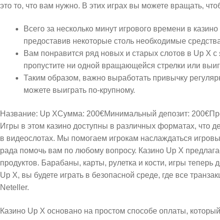
это то, что вам нужно. В этих играх вы можете вращать, ч
Всего за несколько минут игрового времени в казино
предоставив некоторые столь необходимые средства, 
Вам понравится ряд новых и старых слотов в Up X с
пропустите ни одной вращающейся стрелки или выи
Таким образом, важно выработать привычку регулярно
можете выиграть по-крупному.
Название: Up XСумма: 200€Минимальный депозит: 200€Промо
Игры в этом казино доступны в различных форматах, что д
в видеослотах. Мы помогаем игрокам наслаждаться игровы
рада помочь вам по любому вопросу. Казино Up X предлага
продуктов. Барабаны, карты, рулетка и кости, игры теперь
Up X, вы будете играть в безопасной среде, где все тран
Neteller.
Казино Up X основано на простом способе оплаты, который