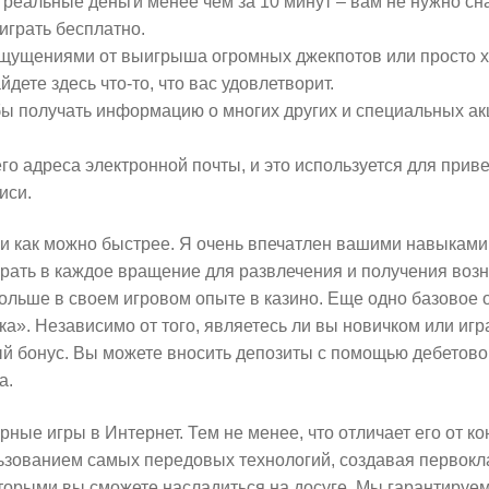
а реальные деньги менее чем за 10 минут – вам не нужно сн
играть бесплатно.
ощущениями от выигрыша огромных джекпотов или просто х
дете здесь что-то, что вас удовлетворит.
бы получать информацию о многих других и специальных ак
го адреса электронной почты, и это используется для прив
иси.
ми как можно быстрее. Я очень впечатлен вашими навыками
грать в каждое вращение для развлечения и получения воз
больше в своем игровом опыте в казино. Еще одно базовое
». Независимо от того, являетесь ли вы новичком или игр
ый бонус. Вы можете вносить депозиты с помощью дебетово
а.
ые игры в Интернет. Тем не менее, что отличает его от к
пользованием самых передовых технологий, создавая первок
которыми вы сможете насладиться на досуге. Мы гарантируем