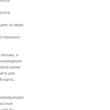
ачала
отите
циях по мере
етственного
 письма, а
награждения
 объяснение
аете уже
й карты,
онкурирующих
лассные
, что вы