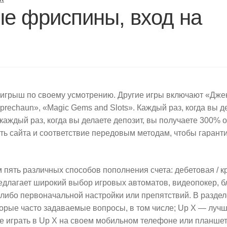
ые фриспины, вход на
выигрыш по своему усмотрению. Другие игры включают «Дже
eprechaun», «Magic Gems and Slots». Каждый раз, когда вы д
 каждый раз, когда вы делаете депозит, вы получаете 300% 
ть сайта и соответствие передовым методам, чтобы гаранти
 пять различных способов пополнения счета: дебетовая / к
редлагает широкий выбор игровых автоматов, видеопокер, б
й-либо первоначальной настройки или препятствий. В раздел
торые часто задаваемые вопросы, в том числе; Up X — луч
е играть в Up X на своем мобильном телефоне или планшете