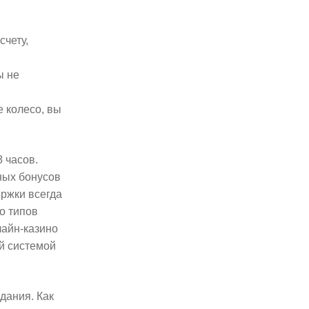
счету,
ы не
е колесо, вы
 часов.
ных бонусов
ржки всегда
о типов
лайн-казино
ой системой
дания. Как