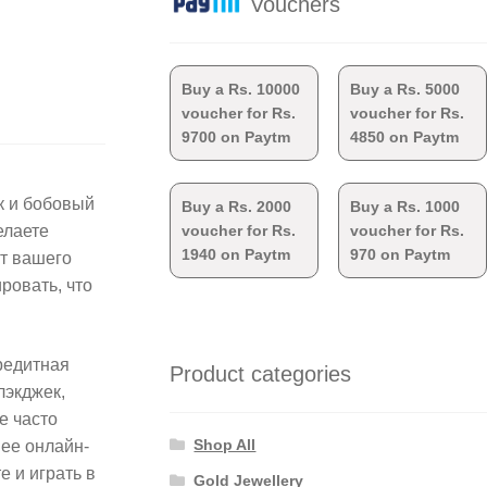
Vouchers
Buy a Rs. 10000
Buy a Rs. 5000
voucher for Rs.
voucher for Rs.
9700 on Paytm
4850 on Paytm
к и бобовый
Buy a Rs. 2000
Buy a Rs. 1000
voucher for Rs.
voucher for Rs.
елаете
1940 on Paytm
970 on Paytm
от вашего
ровать, что
редитная
Product categories
лэкджек,
е часто
Shop All
шее онлайн-
 и играть в
Gold Jewellery