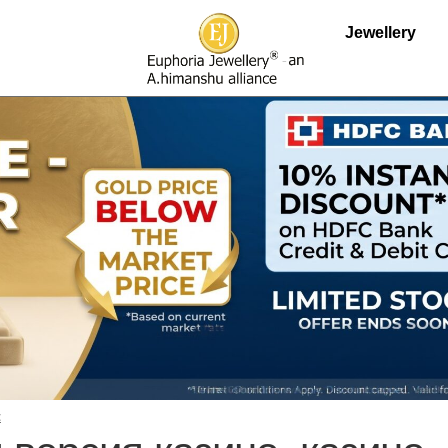
Jewellery
t