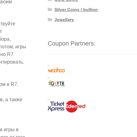
своим
Silver Coins / bullion
Jewellery
ствуйте
т
бора,
Coupon Partners:
потом, игры
ино R7
нтировать,
ом в R7.
в, а также
и игры в