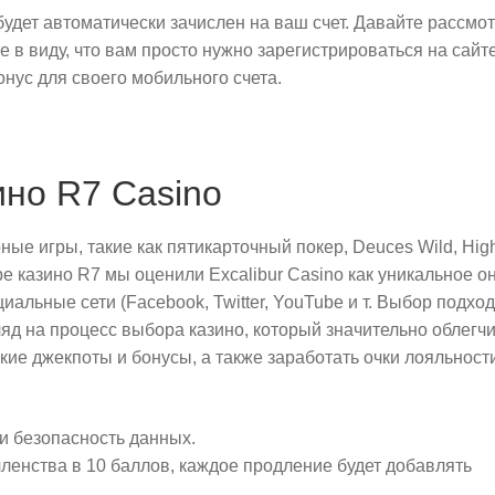
удет автоматически зачислен на ваш счет. Давайте рассмо
 в виду, что вам просто нужно зарегистрироваться на сайт
нус для своего мобильного счета.
ино R7 Casino
е игры, такие как пятикарточный покер, Deuces Wild, High 
ре казино R7 мы оценили Excalibur Casino как уникальное о
циальные сети (Facebook, Twitter, YouTube и т. Выбор подхо
яд на процесс выбора казино, который значительно облегчи
кие джекпоты и бонусы, а также заработать очки лояльност
 безопасность данных.
 членства в 10 баллов, каждое продление будет добавлять
.