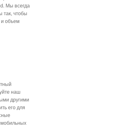
d. Мы всегда
 так, чтобы
 и объем
атный
дуйте наш
быми другими
ть его для
ссные
х мобильных