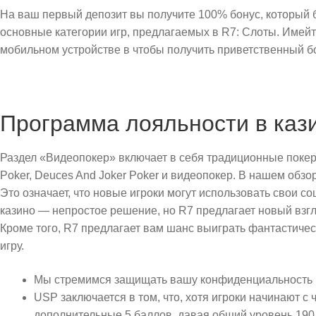
На ваш первый депозит вы получите 100% бонус, который б
основные категории игр, предлагаемых в R7: Слоты. Имейте
мобильном устройстве в чтобы получить приветственный бо
Программа лояльности в каз
Раздел «Видеопокер» включает в себя традиционные покерны
Poker, Deuces And Joker Poker и видеопокер. В нашем обзо
Это означает, что новые игроки могут использовать свои со
казино — непростое решение, но R7 предлагает новый взгл
Кроме того, R7 предлагает вам шанс выиграть фантастичес
игру.
Мы стремимся защищать вашу конфиденциальность и
USP заключается в том, что, хотя игроки начинают с
дополнительные 5 баллов, давая общий уровень 190