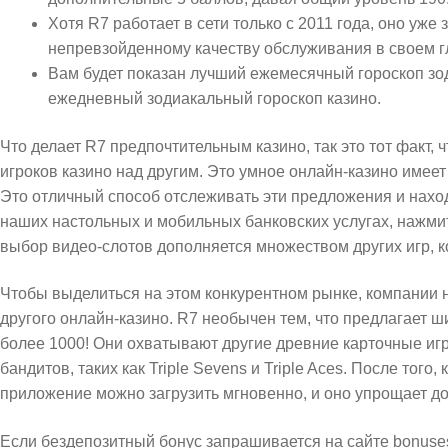
Хотя R7 работает в сети только с 2011 года, оно уж
непревзойденному качеству обслуживания в своем 
Вам будет показан лучший ежемесячный гороскоп зо
ежедневный зодиакальный гороскоп казино.
Что делает R7 предпочтительным казино, так это тот факт,
игроков казино над другим. Это умное онлайн-казино имее
Это отличный способ отслеживать эти предложения и наход
наших настольных и мобильных банковских услугах, нажми
выбор видео-слотов дополняется множеством других игр, к
Чтобы выделиться на этом конкурентном рынке, компании н
другого онлайн-казино. R7 необычен тем, что предлагает ши
более 1000! Они охватывают другие древние карточные игры,
бандитов, таких как Triple Sevens и Triple Aces. После тог
приложение можно загрузить мгновенно, и оно упрощает до
Если бездепозитный бонус запрашивается на сайте bonuses