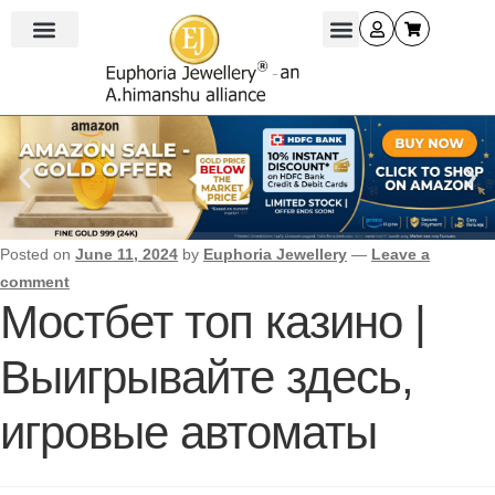
Gold Coins
Silver Coins
Gold Jewellery
Posted on
June 11, 2024
by
Euphoria Jewellery
—
Leave a
comment
Мостбет топ казино |
Выигрывайте здесь,
игровые автоматы