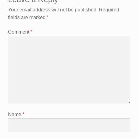
Your email address will not be published.
Required
fields are marked
*
Comment
*
Name
*