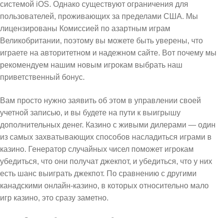
системой iOS. Однако существуют ограничения для
пользователей, проживающих за пределами США. Мы
лицензированы Комиссией по азартным играм
Великобритании, поэтому вы можете быть уверены, что
играете на авторитетном и надежном сайте. Вот почему мы
рекомендуем нашим новым игрокам выбрать наш
приветственный бонус.
Вам просто нужно заявить об этом в управлении своей
учетной записью, и вы будете на пути к выигрышу
дополнительных денег. Казино с живыми дилерами — один
из самых захватывающих способов насладиться играми в
казино. Генератор случайных чисел поможет игрокам
убедиться, что они получат джекпот, и убедиться, что у них
есть шанс выиграть джекпот. По сравнению с другими
канадскими онлайн-казино, в которых относительно мало
игр казино, это сразу заметно.