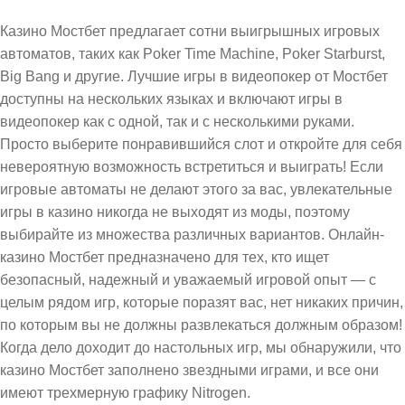
Казино Мостбет предлагает сотни выигрышных игровых
автоматов, таких как Poker Time Machine, Poker Starburst,
Big Bang и другие. Лучшие игры в видеопокер от Мостбет
доступны на нескольких языках и включают игры в
видеопокер как с одной, так и с несколькими руками.
Просто выберите понравившийся слот и откройте для себя
невероятную возможность встретиться и выиграть! Если
игровые автоматы не делают этого за вас, увлекательные
игры в казино никогда не выходят из моды, поэтому
выбирайте из множества различных вариантов. Онлайн-
казино Мостбет предназначено для тех, кто ищет
безопасный, надежный и уважаемый игровой опыт — с
целым рядом игр, которые поразят вас, нет никаких причин,
по которым вы не должны развлекаться должным образом!
Когда дело доходит до настольных игр, мы обнаружили, что
казино Мостбет заполнено звездными играми, и все они
имеют трехмерную графику Nitrogen.