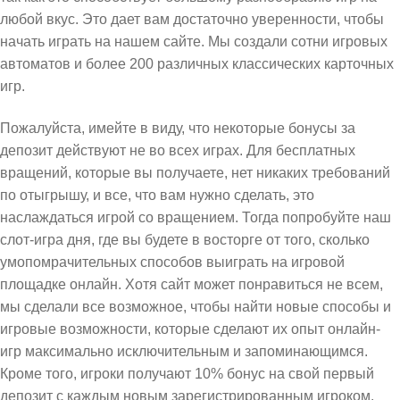
любой вкус. Это дает вам достаточно уверенности, чтобы
начать играть на нашем сайте. Мы создали сотни игровых
автоматов и более 200 различных классических карточных
игр.
Пожалуйста, имейте в виду, что некоторые бонусы за
депозит действуют не во всех играх. Для бесплатных
вращений, которые вы получаете, нет никаких требований
по отыгрышу, и все, что вам нужно сделать, это
наслаждаться игрой со вращением. Тогда попробуйте наш
слот-игра дня, где вы будете в восторге от того, сколько
умопомрачительных способов выиграть на игровой
площадке онлайн. Хотя сайт может понравиться не всем,
мы сделали все возможное, чтобы найти новые способы и
игровые возможности, которые сделают их опыт онлайн-
игр максимально исключительным и запоминающимся.
Кроме того, игроки получают 10% бонус на свой первый
депозит с каждым новым зарегистрированным игроком.