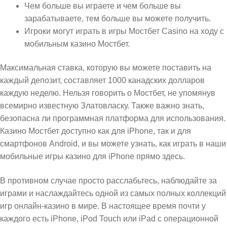
Чем больше вы играете и чем больше вы
зарабатываете, тем больше вы можете получить.
Игроки могут играть в игры Мостбет Casino на ходу с
мобильным казино Мостбет.
Максимальная ставка, которую вы можете поставить на
каждый депозит, составляет 1000 канадских долларов
каждую неделю. Нельзя говорить о Мостбет, не упомянув
всемирно известную Златовласку. Также важно знать,
безопасна ли программная платформа для использования.
Казино Мостбет доступно как для iPhone, так и для
смартфонов Android, и вы можете узнать, как играть в наши
мобильные игры казино для iPhone прямо здесь.
В противном случае просто расслабьтесь, наблюдайте за
играми и наслаждайтесь одной из самых полных коллекций
игр онлайн-казино в мире. В настоящее время почти у
каждого есть iPhone, iPod Touch или iPad с операционной