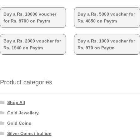
Buy a Rs. 10000 voucher
Buy a Rs. 5000 voucher for
for Rs. 9700 on Paytm
Rs. 4850 on Paytm
Buy a Rs. 2000 voucher for
Buy a Rs. 1000 voucher for
Rs. 1940 on Paytm
Rs. 970 on Paytm
Product categories
Shop All
Gold Jewellery
Gold Coins
Silver Coins / bullion