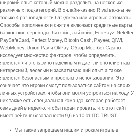
широкий опыт, который можно разделить на несколько
различных подкатегорий. В онлайн-казино Rival важны не
только 4 разновидности блэкджека или игровые автоматы.
Способы пополнения и снятия включают кредитные карты,
банковские переводы, биткойн, лайткойн, EcoPayz, Neteller,
PaySafeCard, Perfect Money, Bitcoin Cash, Payeer, QIWI,
WebMoney, Union Pay и OkPay. Обзор Мостбет Casino
исследует множество факторов, чтобы определить,
является ли это казино надежным и дает ли оно клиентам
интересный, веселый и захватывающий опыт, а также
является безопасным и простым в использовании. Это
означает, что игроки смогут пользоваться сайтом на своих
личных устройствах, чтобы они могли устроиться на ходу. У
них также есть специальная команда, которая работает
семь дней в неделю, чтобы гарантировать, что этот сайт
имеет рейтинг безопасности 9,6 из 10 от ITC TRUST.
Мы также запрещаем нашим игрокам играть в