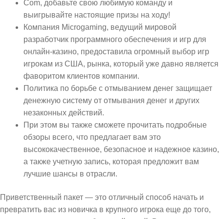
Com, добавьте свою любимую команду и
выигрывайте настоящие призы на ходу!
Компания Microgaming, ведущий мировой
разработчик программного обеспечения и игр для
онлайн-казино, предоставила огромный выбор игр
игрокам из США, рынка, который уже давно является
фаворитом клиентов компании.
Политика по борьбе с отмыванием денег защищает
денежную систему от отмывания денег и других
незаконных действий.
При этом вы также сможете прочитать подробные
обзоры всего, что предлагает вам это
высококачественное, безопасное и надежное казино,
а также учетную запись, которая предложит вам
лучшие шансы в отрасли.
Приветственный пакет — это отличный способ начать и
превратить вас из новичка в крупного игрока еще до того,